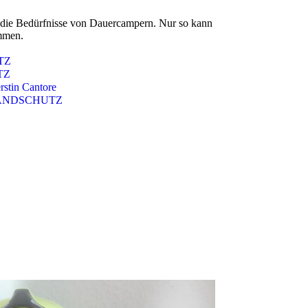
 die Bedürfnisse von Dauercampern. Nur so kann
immen.
TZ
TZ
rstin Cantore
BRANDSCHUTZ