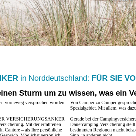
NKER
in Norddeutschland:
FÜR SIE V
inen Sturm um zu wissen, was ein Ve
hnen vorneweg versprochen worden
Von Camper zu Camper gesprochen
Spezialgebiet. Mit allem, was daz
evise. DER VERSICHERUNGSANKER
Gerade bei der Campingversicherung
versicherung. Mit der erfahrenen
Dauercamping-Versicherung stellt 
n Cantore – als Ihre persönliche
bestimmten Regionen macht beisp
 Gespräch. Möglichst persönlich
Sinn, in anderen nicht.