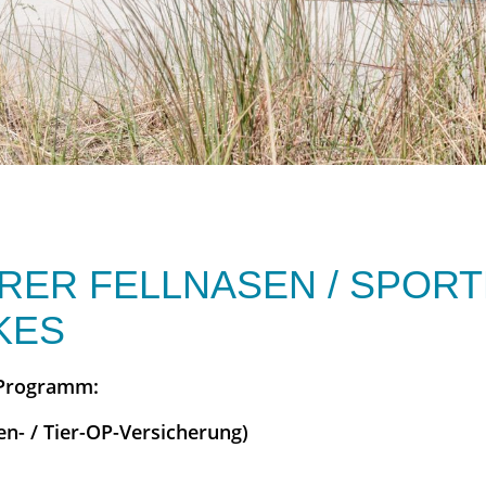
RER FELLNASEN / SPOR
KES
 Programm:
en- / Tier-OP-Versicherung)