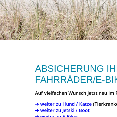
ABSICHERUNG IH
FAHRRÄDER/E-BI
Auf vielfachen Wunsch jetzt neu im
➔ weiter zu Hund / Katze
(Tierkrank
➔ weiter zu Jetski / Boot
➔ weiter zu E-Bikes